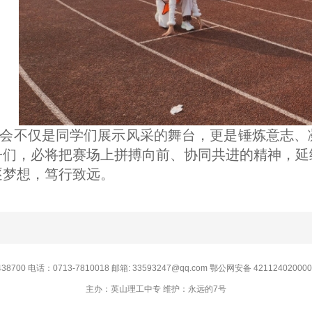
会不仅是同学们展示风采的舞台，更是锤炼意志、
子们，必将把赛场上拼搏向前、协同共进的精神，延
逐梦想，笃行致远。
0 电话：0713-7810018 邮箱: 33593247@qq.com 鄂公网安备 42112402000
主办：英山理工中专 维护：永远的7号