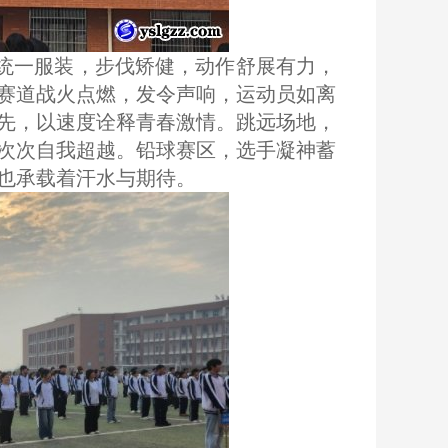
统一服装，步伐矫健，动作舒展有力，
赛道战火点燃，发令声响，运动员如离
先，以速度诠释青春激情。跳远场地，
次次自我超越。铅球赛区，选手凝神蓄
也承载着汗水与期待。