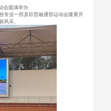
动会圆满举办
我校专业一部及职普融通部运动会隆重开
扬风采。