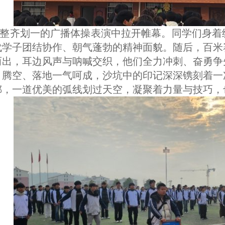
整齐划一的广播体操表演中拉开帷幕。同学们身着
代学子团结协作、朝气蓬勃的精神面貌。随后，百米
而出，耳边风声与呐喊交织，他们全力冲刺、奋勇争
、腾空、落地一气呵成，沙坑中的印记深深镌刻着一
掷，一道优美的弧线划过天空，凝聚着力量与技巧，