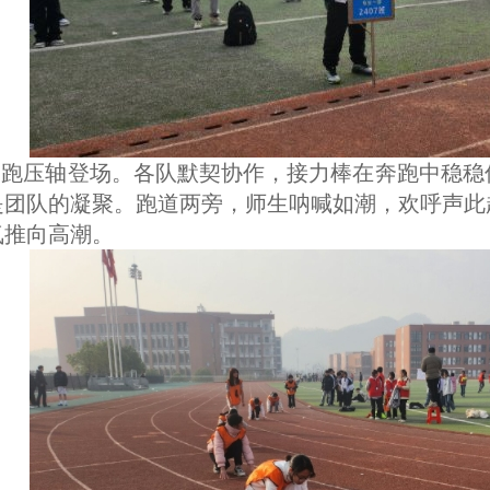
力跑压轴登场。各队默契协作，接力棒在奔跑中稳
是团队的凝聚。跑道两旁，师生呐喊如潮，欢呼声此
氛推向高潮。