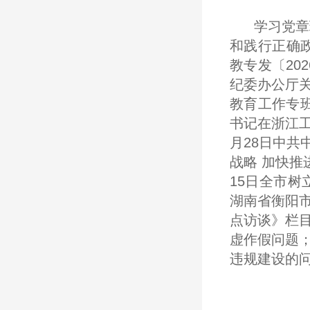
学习党章
和践行正确
教专发〔20
纪委办公厅关
教育工作专班
书记在浙江工
月28日中共
战略 加快推
15日全市
湖南省衡阳
点访谈》栏
虚作假问题
违规建设的