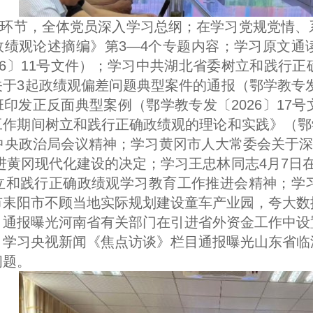
环节，全体党员深入学习总纲；在学习党规党情、
政绩观论述摘编》第3—4个专题内容；学习原文通
26〕11号文件）；学习中共湖北省委树立和践行
于3起政绩观偏差问题典型案件的通报（鄂学教专发〔
印发正反面典型案例（鄂学教专发〔2026〕17
作期间树立和践行正确政绩观的理论和实践》（鄂学教
中央政治局会议精神；学习黄冈市人大常委会关于深
进黄冈现代化建设的决定；学习王忠林同志4月7日
树立和践行正确政绩观学习教育工作推进会精神；学
市耒阳市不顾当地实际规划建设童车产业园，夸大数
目通报曝光河南省有关部门在引进省外资金工作中设
；学习央视新闻《焦点访谈》栏目通报曝光山东省临
问题。