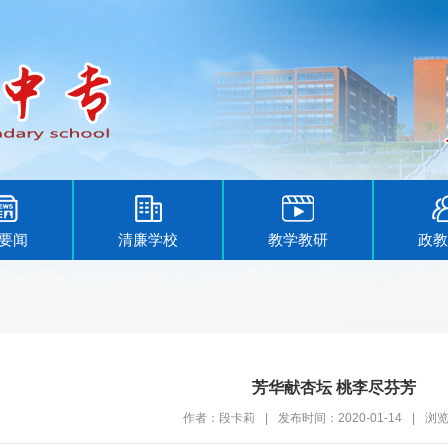
要闻
清廉学校
教学教研
政教
芳华献杏坛 桃李尽芬芳
作者：段卡莉
|
发布时间：2020-01-14
|
浏