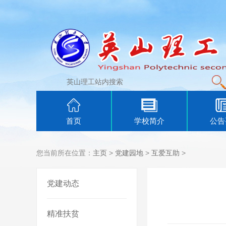
首页
学校简介
公告
您当前所在位置：
主页
>
党建园地
>
互爱互助
>
党建动态
精准扶贫