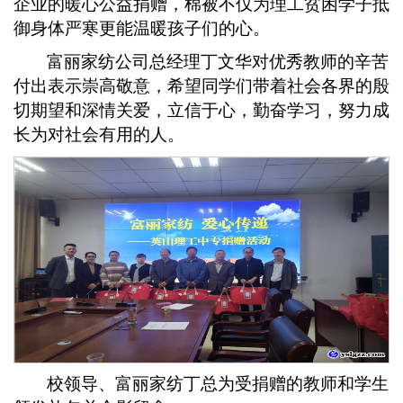
企业的暖心公益捐赠，
棉被
不仅为
理工
贫困学
子
抵
御身体严寒更能温暖孩子们的心。
富丽家纺公司总经理丁文华对优秀教师的辛苦
付出
表示
崇高
敬意
，
希望同学们
带着社会各界的殷
切期望和深情关爱，立信于心，勤奋学习，努力成
长为
对社会有用的
人。
校领导、富丽家纺丁总为受捐赠的教师和学生