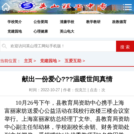
学校简介
公告要闻
清廉学校
教学教研
政教德育
党建园地
心理健康
英山电大
当前位置：
主页
>
党建园地
>
互爱互助
>
献出一份爱心???温暖世间真情
时间：2022-10-27 | 作者：倪克兰 | 点击：
次
10月26号下午，县教育局资助中心携手上海
富丽家纺送爱心公益活动在我校行政楼三楼会议室
举行。
上海
富丽家纺总经理丁文华
、
县教育局资助
中心副主任邹幼林
，
学校
副校长余韧
、
财务资助处