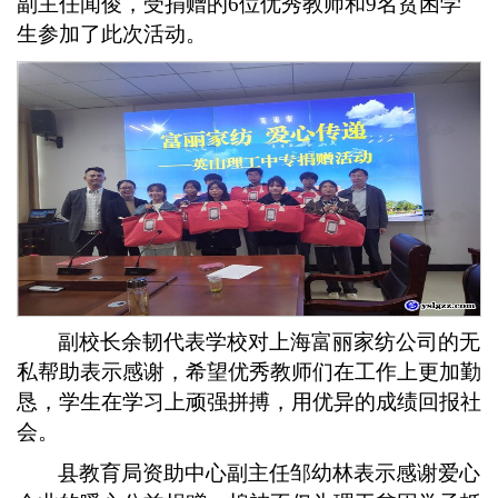
副主任
闻俊，受捐赠的
6
位优秀教师和
9名
贫困学
生参加了此次活动。
副校长余韧
代表学校
对上海富丽家纺公司的无
私帮助表示感谢，希望优秀教师们在工作上更加勤
恳，学生在学习上顽强拼搏，用优异的成绩
回报
社
会。
县教育局资助中心副主任邹幼林表示感谢爱心