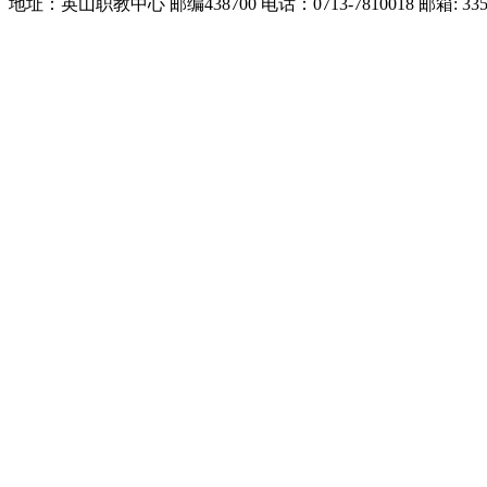
地址：英山职教中心 邮编438700 电话：0713-7810018 邮箱: 3359