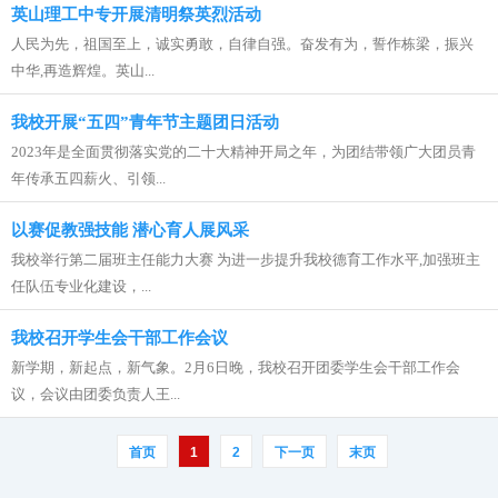
英山理工中专开展清明祭英烈活动
人民为先，祖国至上，诚实勇敢，自律自强。奋发有为，誓作栋梁，振兴
中华,再造辉煌。英山...
我校开展“五四”青年节主题团日活动
2023年是全面贯彻落实党的二十大精神开局之年，为团结带领广大团员青
年传承五四薪火、引领...
以赛促教强技能 潜心育人展风采
我校举行第二届班主任能力大赛 为进一步提升我校德育工作水平,加强班主
任队伍专业化建设，...
我校召开学生会干部工作会议
新学期，新起点，新气象。2月6日晚，我校召开团委学生会干部工作会
议，会议由团委负责人王...
首页
1
2
下一页
末页