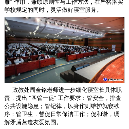
雁” 作用，兼顾原则性与工作方法，在严格落实
学校规定的同时，灵活做好寝室服务。
政教处周金铭老师进一步细化寝室长具体职
责，提出 “四管一促” 工作要求：管安全，排查
公共设施隐患；管纪律，以身作则维护就寝秩
序；管卫生，督促日常保洁工作；促和谐，调
解矛盾营造友爱氛围。