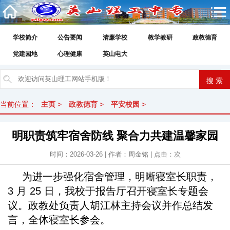
学校简介
公告要闻
清廉学校
教学教研
政教德育
党建园地
心理健康
英山电大
当前位置：
主页
>
政教德育
>
平安校园
>
明职责筑牢宿舍防线 聚合力共建温馨家园
时间：2026-03-26 | 作者：周金铭 | 点击：
次
为进一步强化宿舍管理，明晰寝室长职责，
3 月 25 日，我校于报告厅召开寝室长专题会
议。政教处负责人胡江林主持会议并作总结发
言，全体寝室长参会。