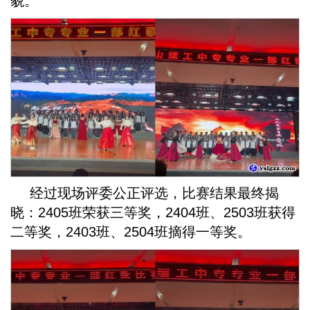
貌。
经过现场评委公正评选，比赛结果最终揭
晓：2405班荣获三等奖，2404班、2503班获得
二等奖，2403班、2504班摘得一等奖。