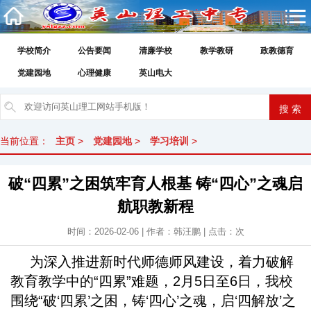
学校简介
公告要闻
清廉学校
教学教研
政教德育
党建园地
心理健康
英山电大
当前位置：
主页
>
党建园地
>
学习培训
>
破“四累”之困筑牢育人根基 铸“四心”之魂启
航职教新程
时间：2026-02-06 | 作者：韩汪鹏 | 点击：
次
为深入推进新时代师德师风建设，着力破解
教育教学中的“四累”难题，2月5日至6日，我校
围绕“破‘四累’之困，铸‘四心’之魂，启‘四解放’之