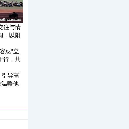
交往与情
阂，以阳
容忍”立
于行，共
，引导高
重温暖他