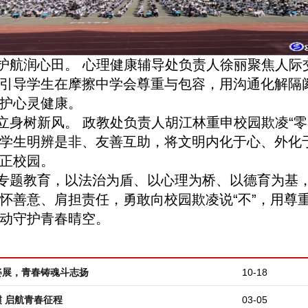
护航润心田。 心理健康辅导处负责人徐丽聚焦人际
引导学生在摩擦中学会尊重与包容，用沟通化解隔
护心灵健康。
立身树新风。 政教处负责人胡江林重申校园欺凌“零
学生明辨是非、友善互助，将文明内化于心、外化
正校园。
专题教育，以法治为盾、以心理为桥、以德育为基
怀善意、肩担责任，勇敢向校园欺凌说“不”，用尊
动守护青春晴空。
姿展，青春铸魂斗志扬
10-18
 启航青春征程
03-05