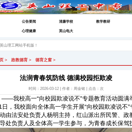
公告要闻
清廉学校
教学教研
心理健康
英山电大
页
>
政教德育
>
德育之窗
>
法润青春筑防线 德满校园拒欺凌
时间：2026-03-12 | 作者：周金铭 | 点击：
次
——我校高一“向校园欺凌说不”专题教育活动圆满
11日，我校面向全体高一学生开展“向校园欺凌说不”
动由法安处负责人杨明主持，红山派出所民警、政
导处负责人及全体高一学生参与，为青春成长保驾