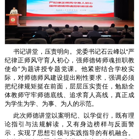
书记讲堂，压责明向。党委书记石云峰以“严
纪律正师风守育人初心，强师德铸师魂担职教
使命”为题讲授专题党课。他紧密结合学校实
际，对师德师风建设提出刚性要求，强调必须
把纪律规矩挺在前面，层层压实责任，勉励全
体教师守牢师德底线、追求育人高线，真正成
为学生为学、为事、为人的示范。
此次师德讲堂以案明纪、以学促行，既有理
论指引与法规解读，又有身边榜样与反面警
示，实现了思想引领与实践指导的有机融合。