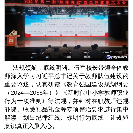
法规领航，底线明晰。伍军校长带领全体教
师深入学习习近平总书记关于教师队伍建设的
重要论述，认真研读《教育强国建设规划纲要
（2024—2035年）》《新时代中小学教师职业
行为十项准则》等法规，并针对在职教师违规
补课、收受礼品礼金等专项整治要求进行集中
解读，划出纪律红线、标明行为底线，让规矩
意识真正入脑入心。