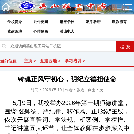
学校简介
公告要闻
清廉学校
教学教研
政教德育
党建园地
心理健康
英山电大
当前位置：
主页
>
党建园地
>
学习培训
>
铸魂正风守初心，明纪立德担使命
时间：2026-05-10 | 作者：张港 | 点击：
次
5月9日，我校举办2026年第一期师德讲堂，
围绕“强师德、严纪律、转作风、正形象”主线，
依次开展宣誓词、学法规、析案例、学榜样、
书记讲堂五大环节，让全体教师在步步深入中