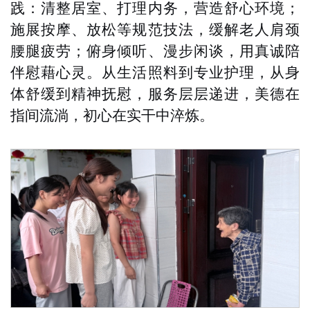
践：清整居室、打理内务，营造舒心环境；
施展按摩、放松等规范技法，缓解老人肩颈
腰腿疲劳；俯身倾听、漫步闲谈，用真诚陪
伴慰藉心灵。从生活照料到专业护理，从身
体舒缓到精神抚慰，服务层层递进，美德在
指间流淌，初心在实干中淬炼。