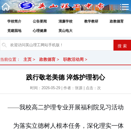
学校简介
公告要闻
清廉学校
教学教研
政教德育
党建园地
心理健康
英山电大
当前位置：
主页
>
政教德育
>
职教活动周
>
践行敬老美德 淬炼护理初心
时间：2026-05-29 | 作者：张源 | 点击：
次
我校高二护理专业开展福利院见习活动
——
为落实立德树人根本任务，深化理实一体