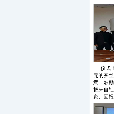
仪式
元的蚕丝
意，鼓励
把来自社
家、回报