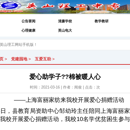
公告要闻
清廉学校
教学教研
心理健康
英山电大
页
>
党建园地
>
互爱互助
>
爱心助学子??棉被暖人心
时间：2021-03-16 | 作者：闻俊 | 点击：
次
——上海富丽家纺来我校开展爱心捐赠活动
16日，县教育局资助中心邹幼玲主任陪同上海富丽
我校开展爱心捐赠活动，我校10名学优贫困生参