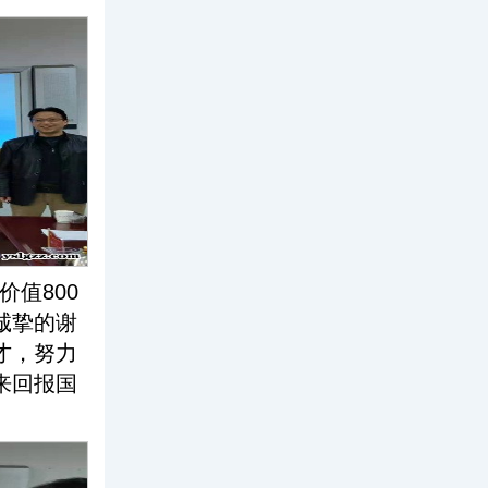
值800
诚挚的谢
才，努力
来回报国