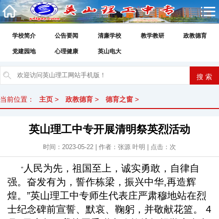
学校简介
公告要闻
清廉学校
教学教研
政教德育
党建园地
心理健康
英山电大
当前位置：
主页
>
政教德育
>
德育之窗
>
英山理工中专开展清明祭英烈活动
时间：2023-05-22 | 作者：张源 叶明 | 点击：
次
人民为先，祖国至上，诚实勇敢，自律自
“
强。奋发有为，誓作栋梁，振兴中华,再造辉
煌。”英山理工中专师生代表庄严肃穆地站在烈
士纪念碑前宣誓、默哀、鞠躬，并敬献花篮。 4