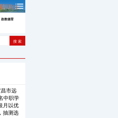
政教德育
宜昌市远
名中职学
银月以优
，抽测选