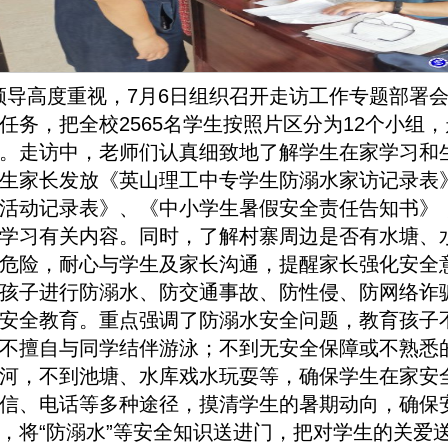
领导高度重视，7月6日组织召开走访工作专题部署
任务，把全校2565名学生按照片区分为12个小组
。走访中，老师们认真细致地了解学生在家学习和
生家长发放《英山理工中专学生防溺水家访记录表
活动记录表》、《中小学生暑假安全责任告知书》
学习有关内容。同时，了解村寨周边是否有水塘、
危险，耐心与学生及家长沟通，提醒家长强化安全
孩子进行防溺水、防交通事故、防性侵、防网络诈
安全教育。重点强调了防溺水安全问题，教育孩子
不擅自与同学结伴游泳；不到无安全保障或不熟悉
河，不到池塘、水库戏水玩耍等，确保学生在家安
信、电话等多种途径，摸清学生的暑期动向，确保
，将“防溺水”等安全知识送进门，把对学生的关爱