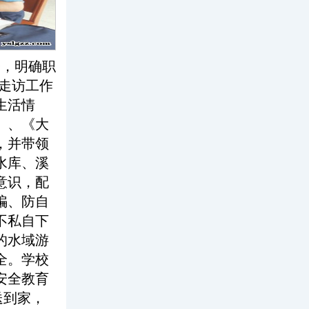
会，明确职
，走访工作
生活情
》、《大
，并带领
水库、溪
意识，配
骗、防自
不私自下
的水域游
全。学校
安全教育
送到家，