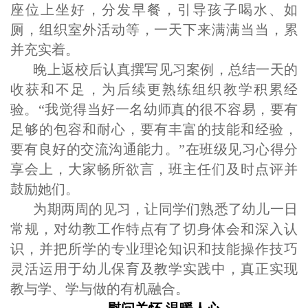
座位上坐好，分发早餐，引导孩子喝水、如
厕，组织室外活动等，一天下来满满当当，累
并充实着。
晚上返校后
认真
撰写见习案例，总结一天的
收获和不足，为后续更熟练组织教学积累经
验。
“我觉得当好一名幼师真的很不容易，要有
足够的包容和耐心，要有丰富的技能和经验，
要有良好的交流沟通能力。”在班级见习心得分
享会上，大家畅所欲言，班主任们及时点评并
鼓励她们。
为期
两
周的见习，让同学们熟悉了幼儿一日
常规，对幼教工作特点有了切身体会和深入认
识，并把所学的专业理论知识和技能操作技巧
灵活
运用于幼儿保育及教学实践中，
真正实现
教与学、学与做的有机融合。