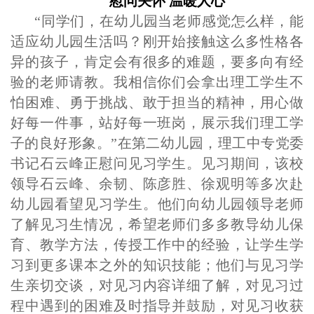
慰问关怀
温暖人心
“同学们，在幼儿园当老师感觉怎么样，能
适应幼儿园生活吗？刚开始接触这么多性格各
异的孩子，肯定会有很多的难题，要多向有经
验的老师请教。我相信你们会拿出理工学生不
怕困难、勇于挑战、敢于担当的精神，用心做
好每一件事，站好每一班岗，展示我们理工学
子的良好形象。”在第二幼儿园，理工中专党委
书记石云峰正慰问见习学生。见习期间，该校
领导
石云峰、
余韧、陈彦胜、徐观明等多次
赴
幼儿园看望见习
学
生
。
他们向幼儿园领导老师
了解见习生情况，希望老师们多多教导幼儿保
育、教学方法，传授工作中的经验，让学生学
习到更多课本之外的知识技能；他们与见习学
生亲切交谈，对见习
内容详细了解，对见
习过
程中遇到的困难及时指导并鼓励，对见习
收获