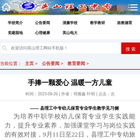
学校简介
公告要闻
清廉学校
教学教研
政教德育
党建园地
心理健康
英山电大
当前位置：
主页
>
公告要闻
>
教育要闻
>
手捧一颗爱心 温暖一方儿童
时间：2023-09-26 | 作者：邓雅鑫 叶明 | 点击：
次
——
县理工中专幼儿保育专业学生教学见习侧
为
培养
中职学校
幼儿保育专业
学生实践能
力，
提升
专业
素养，
加强
课堂学习与岗位实践
的有效对接
，
9
月
11
日至
22
日，
县理工中专
幼旅