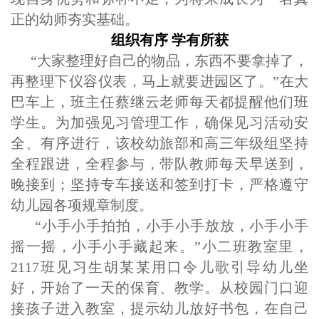
正的幼师夯实基础。
组织
有序
学有所获
“大家整理好自己的物品，东西不要拿掉了，
再整理下仪容仪表，马上就要进园区了。”在大
巴车上，班主任蔡继云老师每天都提醒他们班
学生。为加强见习管理工作，确保见习活动安
全
、
有序进行，该校
幼旅部和
高三年级组坚持
全程跟进，全程参与，带队教师每天
早送到，
晚接到；
坚持专车接送和签到打卡，
严格遵守
幼儿园各项规章制度。
“
小手小手拍拍，小手小手放放，小手小手
摇一摇，小手小手藏起来。
”小二班教室里，
2117班见习生胡某某用口令儿歌引导幼儿坐
好，开始了一天的保育、教学。从校园门口迎
接孩子进入教室，提示幼儿放好书包，在自己