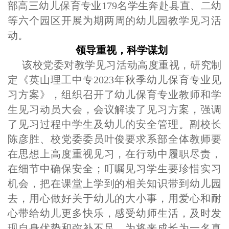
部高三幼儿保育
专业
1
79
名学生
奔赴县直、二幼
等六个园区
开展为期两
周的幼儿园教学见习活
动。
领导重视，科学谋划
该校党委
对
教学
见习
活动
高度重视，研究
制
定
《英山理工中专
202
3
年秋季
幼儿保育
专业
见
习
方案》，组织召开了
幼儿保育专业教师和学
生见
习动员大会，会议解读了见习方案
，强调
了
见习过程
中
学生及幼儿
的安全管理
。
副校长
陈彦胜、校党委委员叶俊
要求
系部全体
教师要
在思想上高度重视见习，在行动中履职尽责，
在细节中确保安全；叮嘱
见习
学生要珍惜实习
机会，把在课堂上学到的相关知识带到幼儿园
去，用心做好关于幼儿的大小事，用爱心和耐
心带给幼儿更多快乐，感受幼师生活，及时发
现自身优势和弥补不足，为将来成长为一名真