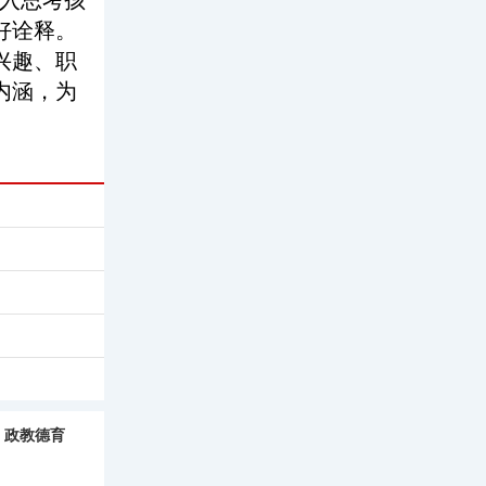
入思考孩
好诠释。
兴趣、职
内涵，为
政教德育