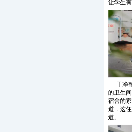
让学生有
干净
的卫生间
宿舍的家
道，这住
道。