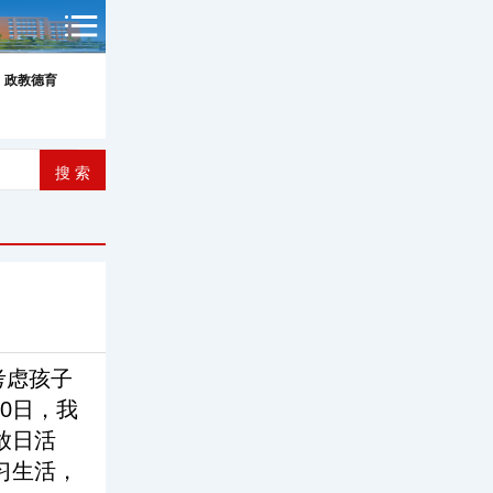
政教德育
考虑孩子
0日，我
放日活
习生活，