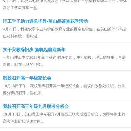
5月13日，我校第七届第六次教职工代表大会在三楼会议室隆重召开，全体
教职工代表齐聚一堂...
理工学子助力遇见毕昇•英山品茶赏花季活动
4月27日，我校农学专业与学前教育专业的百余名学生，在英山茶叶节乌云
山村村有歌，唱响湖...
实干兴教辞旧岁 扬帆起航迎新年
---英山理工中专2025年新年献词 时序更迭，岁月如梭。理工的故事，再谱
新篇。站在元旦的门槛...
我校召开高一年级家长会
10月18日下午，我校组织召开高一年级家长会，会议由政教处组织，分系
部分班级召开，旨在搭...
我校召开高三年级九月联考分析会
10 月 16日，英山理工中专召开9月份高三联考成绩分析会，为即将到来的
高考冲刺阶段明确方向...