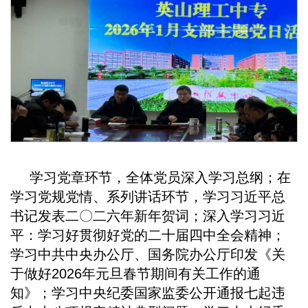
学习党章环节，全体党员深入学习总纲；在
学习党规党情、系列讲话环节，学习习近平总
书记发表二〇二六年新年贺词；深入学习习近
平：学习好贯彻好党的二十届四中全会精神；
学习中共中央办公厅、国务院办公厅印发《关
于做好2026年元旦春节期间有关工作的通
知》；学习中央纪委国家监委公开通报七起违