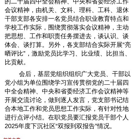
的二十届四中全会精神、中央和省委经济工作
会议精神，由机关、文科、理科、工科、退休
干部支部各安排一名党员结合职业教育特点和
学校工作实际，围绕贯彻落实会议精神，主动
把思想、工作和职责任务摆进去，谈认识、谈
体会、谈打算。另外，各支部结合实际开展“亮
晒评比”，激励党员比学习、比业绩、比担当、
比贡献。
会后，基层党组织组织广大党员、干部以
党小组为单位围绕学习宣传贯彻党的二十届四
中全会精神、中央和省委经济工作会议精神等
开展交流讨论，做到逐人发言，党支部书记结
合本地工作和党员思想工作实际，有针对性地
进行点评小结。在职党员要汇报党员干部个人
2025年度下沉社区“双报到双报告”情况。