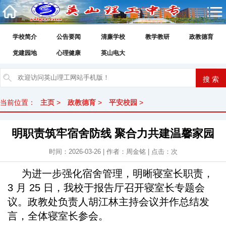
学校简介
公告要闻
清廉学校
教学教研
政教德育
党建园地
心理健康
英山电大
当前位置：
主页
>
政教德育
>
平安校园
>
明职责筑牢宿舍防线 聚合力共建温馨家园
时间：2026-03-26 | 作者：周金铭 | 点击：
次
为进一步强化宿舍管理，明晰寝室长职责，
3 月 25 日，我校于报告厅召开寝室长专题会
议。政教处负责人胡江林主持会议并作总结发
言，全体寝室长参会。