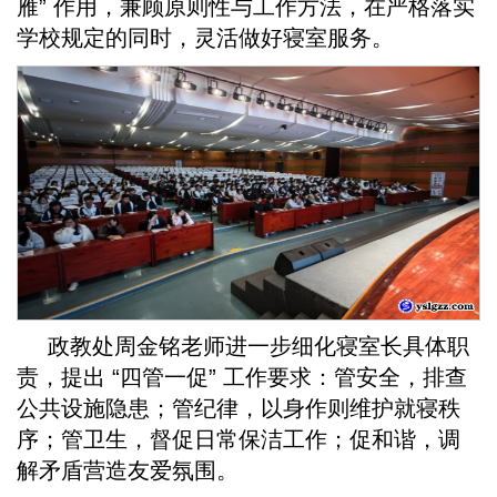
雁” 作用，兼顾原则性与工作方法，在严格落实
学校规定的同时，灵活做好寝室服务。
政教处周金铭老师进一步细化寝室长具体职
责，提出 “四管一促” 工作要求：管安全，排查
公共设施隐患；管纪律，以身作则维护就寝秩
序；管卫生，督促日常保洁工作；促和谐，调
解矛盾营造友爱氛围。