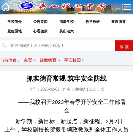
学校简介
公告要闻
清廉学校
教学教研
政教德育
党建园地
心理健康
英山电大
当前位置：
主页
>
政教德育
>
平安校园
>
抓实德育常规 筑牢安全防线
时间：2023-02-02 | 作者：胡锦绣 | 点击：
次
——我校召
开
年春季开学安全工作部署
2023
会
新学期，新目标，新起点，新征程。
月
日
2
2
上午，学校副校长贺振带领政教系列全体工作人员