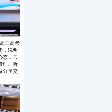
高三高考
步，说明
心态，去
管理、听
做分享交