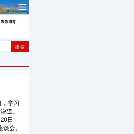
政教德育
向，学习
学说道。
20日
座谈会。