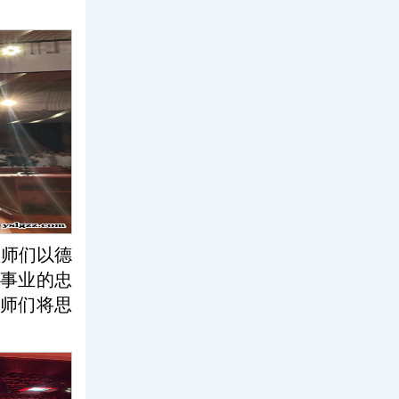
教师们以德
事业的忠
师们将思