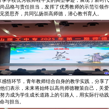
分享学校优秀教师程平安的典型事迹，展现了新时
高尚品格与责任担当，发挥了优秀教师的示范引领作
见贤思齐，共同弘扬崇高师德，潜心教书育人。
享感悟环节，青年教师结合自身的教学实践，分享
。他们表示，未来将始终以高尚师德鞭策自己，关爱
，努力成为学生成长道路上的引路人，用实际行动践
命与担当。