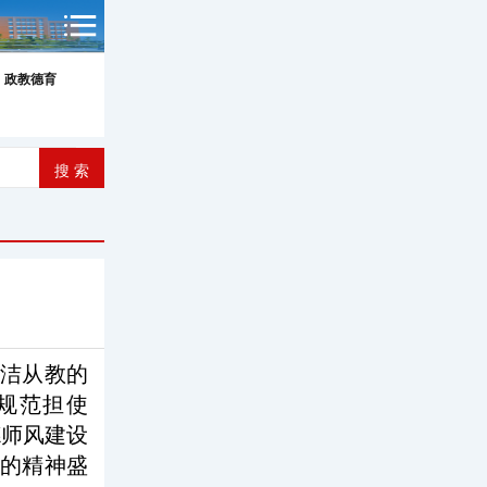
政教德育
廉洁从教的
守规范担使
德师风建设
的精神盛