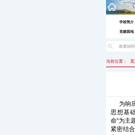
学校简介
党建园地
当前位置：
主
为响
思想基础
命”为主
紧密结