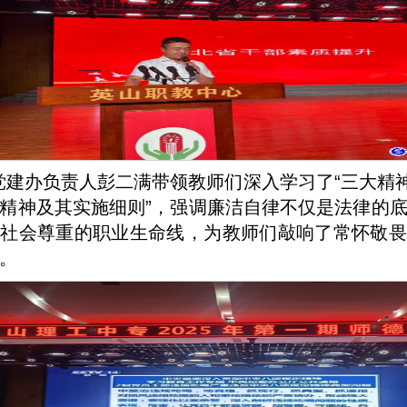
党建办负责人彭二满带领教师们深入学习了“三大精神
精神及其实施细则”，强调廉洁自律不仅是法律的
得社会尊重的职业生命线，为教师们敲响了常怀敬畏
。