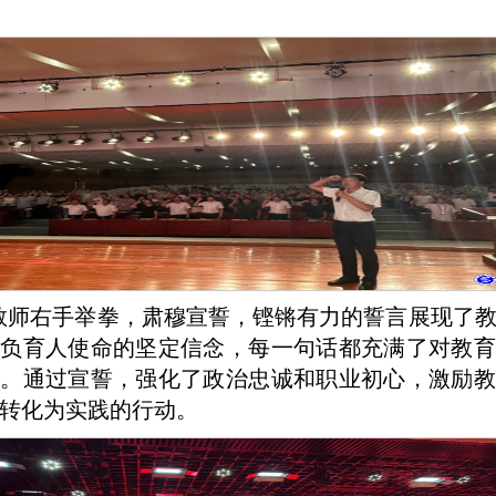
教师右手举拳，肃穆宣誓，铿锵有力的誓言展现了
肩负育人使命的坚定信念，每一句话都充满了对教育
爱。通过宣誓，强化了政治忠诚和职业初心，激励教
转化为实践的行动。