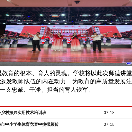
是教育的根本、育人的灵魂。学校将以此次师德讲
续激发教师队伍的内在动力，为教育的高质量发展注
一支忠诚、干净、担当的育人铁军。
办乡村振兴实用技术培训班
07-18
在市中小学生体育竞赛中捷报频传
07-15