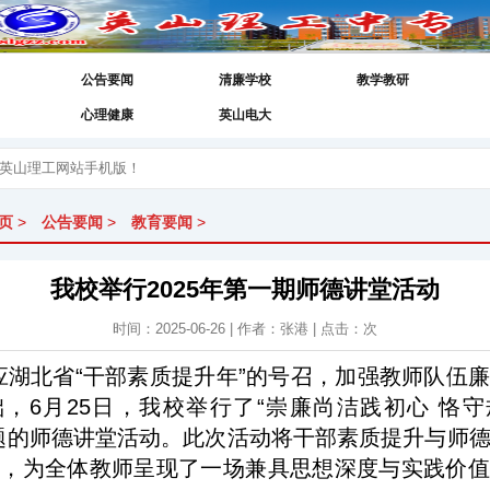
公告要闻
清廉学校
教学教研
心理健康
英山电大
页
>
公告要闻
>
教育要闻
>
我校举行2025年第一期师德讲堂活动
时间：2025-06-26 | 作者：张港 | 点击：
次
应湖北省“干部素质提升年”的号召，加强教师队伍
，6月25日，我校举行了“崇廉尚洁践初心 恪
题的师德讲堂活动。此次活动将干部素质提升与师
合，为全体教师呈现了一场兼具思想深度与实践价值