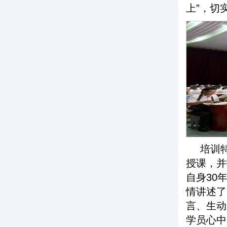
上”，切
培训
授课，并
自身30
情讲述了
言、生动
学员心中