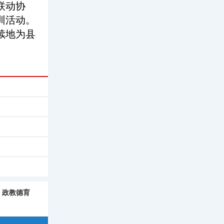
联动协
训活动。
续地为县
政教德育