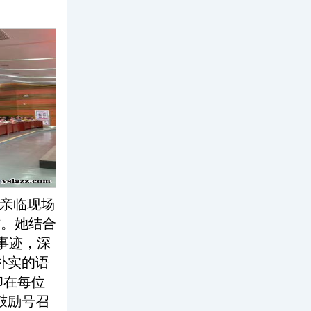
亲临现场
作。她结合
事迹，深
朴实的语
印在每位
鼓励号召