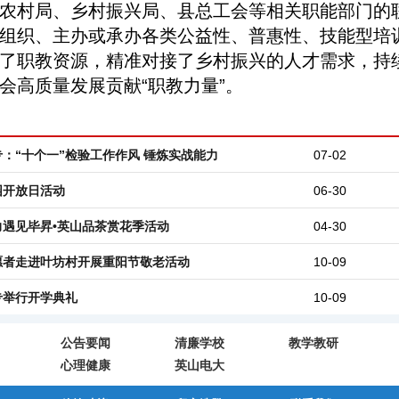
农村局、乡村振兴局、县总工会等相关职能部门的
组织、主办或承办各类公益性、普惠性、技能型培
了职教资源，精准对接了乡村振兴的人才需求，持
会高质量发展贡献“职教力量”。
：“十个一”检验工作作风 锤炼实战能力
07-02
园开放日活动
06-30
力遇见毕昇•英山品茶赏花季活动
04-30
愿者走进叶坊村开展重阳节敬老活动
10-09
专举行开学典礼
10-09
公告要闻
清廉学校
教学教研
心理健康
英山电大