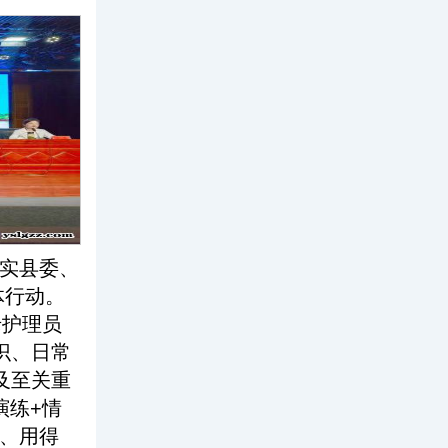
实县委、
体行动。
老护理员
识、日常
及至关重
演练+情
会、用得